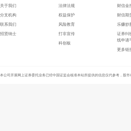
关于我们
法律法规
财信金
分支机构
权益保护
财信期
联系我们
风险教育
乐赚炒
招贤纳士
打非宣传
证券纠
线申请
科创板
湖南证监局
更多链
湖南省证券业协
上交所投资者教
深交所投资者教
本公司开展网上证券委托业务已经中国证监会核准本站所提供的信息仅代参考，股市
乐赚炒股
中国证券报
证券业协会投资
深圳证券交易所“
中国证券登记结
中国证券监督管
全景网